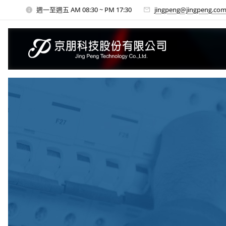
週一至週五 AM 08:30 ~ PM 17:30
jingpeng@jingpeng.com