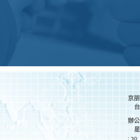
京朋
台
辦公
星
: 30